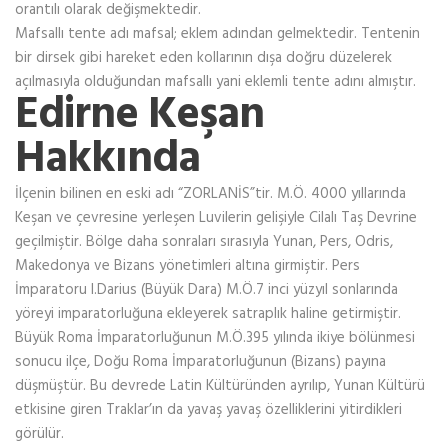
orantılı olarak değişmektedir.
Mafsallı tente adı mafsal; eklem adından gelmektedir. Tentenin
bir dirsek gibi hareket eden kollarının dışa doğru düzelerek
açılmasıyla olduğundan mafsallı yani eklemli tente adını almıştır.
Edirne Keşan
Hakkında
İlçenin bilinen en eski adı “ZORLANİS”tir. M.Ö. 4000 yıllarında
Keşan ve çevresine yerleşen Luvilerin gelişiyle Cilalı Taş Devrine
geçilmiştir. Bölge daha sonraları sırasıyla Yunan, Pers, Odris,
Makedonya ve Bizans yönetimleri altına girmiştir. Pers
İmparatoru I.Darius (Büyük Dara) M.Ö.7 inci yüzyıl sonlarında
yöreyi imparatorluğuna ekleyerek satraplık haline getirmiştir.
Büyük Roma İmparatorluğunun M.Ö.395 yılında ikiye bölünmesi
sonucu ilçe, Doğu Roma İmparatorluğunun (Bizans) payına
düşmüştür. Bu devrede Latin Kültüründen ayrılıp, Yunan Kültürü
etkisine giren Traklar’ın da yavaş yavaş özelliklerini yitirdikleri
görülür.