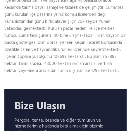
İlçe ekonomisi tarım ve hayvancılık ağırlıklı olmakla birlikte,
Keşan’da tarıma dayalı sanayi ve ticaret de gelişmiştir. Cumartesi
günü kurulan ilçe pazarına yalnız komşu ilçelerden değil,
Yunanistan’dan günü birlik alışveriş için çok sayıda Yunan
vatandaşı gelmektedir. Kurulan pazar nedeni ile ilçe merkezi
nüfusu cumartesi günleri 100 bine ulaşmaktadır. Ticari hayatın bir
başka göstergesi olan borsa işlemleri Keşan Ticaret Borsasında
özellikle tarım ve hayvancılık ürünleri üzerinde seyretmektedir.
İlçenin toplam yüzölçümü 108699 hektardır. Bu alanın 52885
hektarı tarım arazisi, 43000 hektarı orman arazisi ve 11519
hektarı çayır-mera arazisidir. Tarım dışı alan ise 1295 hektardır.
Bize Ulaşın
Pergola, tente, branda ve diğer tüm ürün ve
hizmetlerimiz hakkında bilgi almak için bizimle