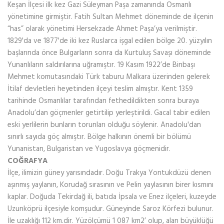
Keşan İlçesi ilk kez Gazi Süleyman Paşa zamanında Osmanlı
yönetimine girmiştir. Fatih Sultan Mehmet döneminde de ilçenin
“has” olarak yönetimi Hersekzade Ahmet Paşa’ya verilmiştir.
1829'da ve 1877'de iki kez Ruslarca işgal edilen bölge 20. yüzyılın
başlarında önce Bulgarların sonra da Kurtuluş Savaşı döneminde
Yunanlıların saldırılarına uğramıştır. 19 Kasım 1922’de Binbaşı
Mehmet komutasındaki Türk taburu Malkara üzerinden gelerek
İtilaf devletleri heyetinden ilçeyi teslim almıştır. Kent 1359
tarihinde Osmanlılar tarafından fethedildikten sonra buraya
Anadolu’dan göçmenler getirtilip yerleştirildi. Gacal tabir edilen
eski yerlilerin bunların torunları olduğu söylenir. Anadolu'dan
sınırlı sayıda göç almıştır. Bölge halkının önemli bir bölümü
Yunanistan, Bulgaristan ve Yugoslavya göçmenidir.
COĞRAFYA
İlçe, ilimizin güney yarısındadır. Doğu Trakya Yontukdüzü denen
aşınmış yaylanın, Korudağ sırasının ve Pelin yaylasının birer kısmını
kaplar. Doğuda Tekirdağ ili, batıda İpsala ve Enez ilçeleri, kuzeyde
Uzunköprü ilçesiyle komşudur. Güneyinde Saroz Körfezi bulunur.
İle uzaklığı 112 km.dir. Yüzölçümü 1 087 km2’ olup, alan büyüklüğü