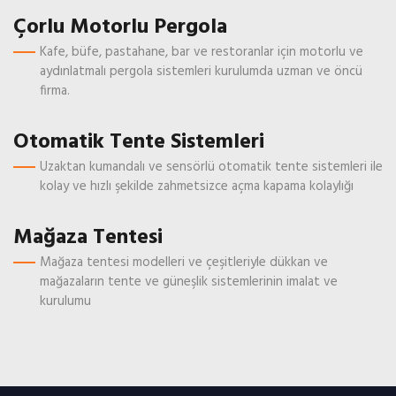
Çorlu Motorlu Pergola
Kafe, büfe, pastahane, bar ve restoranlar için motorlu ve
aydınlatmalı pergola sistemleri kurulumda uzman ve öncü
firma.
Otomatik Tente Sistemleri
Uzaktan kumandalı ve sensörlü otomatik tente sistemleri ile
kolay ve hızlı şekilde zahmetsizce açma kapama kolaylığı
Mağaza Tentesi
Mağaza tentesi modelleri ve çeşitleriyle dükkan ve
mağazaların tente ve güneşlik sistemlerinin imalat ve
kurulumu