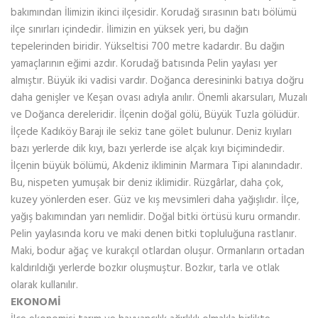
bakımından İlimizin ikinci ilçesidir. Korudağ sırasının batı bölümü
ilçe sınırları içindedir. İlimizin en yüksek yeri, bu dağın
tepelerinden biridir. Yükseltisi 700 metre kadardır. Bu dağın
yamaçlarının eğimi azdır. Korudağ batısında Pelin yaylası yer
almıştır. Büyük iki vadisi vardır. Doğanca deresininki batıya doğru
daha genişler ve Keşan ovası adıyla anılır. Önemli akarsuları, Muzalı
ve Doğanca dereleridir. İlçenin doğal gölü, Büyük Tuzla gölüdür.
İlçede Kadıköy Barajı ile sekiz tane gölet bulunur. Deniz kıyıları
bazı yerlerde dik kıyı, bazı yerlerde ise alçak kıyı biçimindedir.
İlçenin büyük bölümü, Akdeniz ikliminin Marmara Tipi alanındadır.
Bu, nispeten yumuşak bir deniz iklimidir. Rüzgârlar, daha çok,
kuzey yönlerden eser. Güz ve kış mevsimleri daha yağışlıdır. İlçe,
yağış bakımından yarı nemlidir. Doğal bitki örtüsü kuru ormandır.
Pelin yaylasında koru ve maki denen bitki topluluğuna rastlanır.
Maki, bodur ağaç ve kurakçıl otlardan oluşur. Ormanların ortadan
kaldırıldığı yerlerde bozkır oluşmuştur. Bozkır, tarla ve otlak
olarak kullanılır.
EKONOMİ