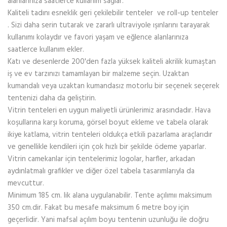
alanlarınıza saatlerce kullanım sağlar.
Kaliteli tadını esneklik geri çekilebilir tenteler ve roll-up tenteler
. Sizi daha serin tutarak ve zararlı ultraviyole ışınlarını tarayarak
kullanımı kolaydır ve favori yaşam ve eğlence alanlarınıza
saatlerce kullanım ekler.
Katı ve desenlerde 200'den fazla yüksek kaliteli akrilik kumaştan
iş ve ev tarzınızı tamamlayan bir malzeme seçin. Uzaktan
kumandalı veya uzaktan kumandasız motorlu bir seçenek seçerek
tentenizi daha da geliştirin.
Vitrin tenteleri en uygun maliyetli ürünlerimiz arasındadır. Hava
koşullarına karşı koruma, görsel boyut ekleme ve tabela olarak
ikiye katlama, vitrin tenteleri oldukça etkili pazarlama araçlarıdır
ve genellikle kendileri için çok hızlı bir şekilde ödeme yaparlar.
Vitrin camekanlar için tentelerimiz logolar, harfler, arkadan
aydınlatmalı grafikler ve diğer özel tabela tasarımlarıyla da
mevcuttur.
Minimum 185 cm. lik alana uygulanabilir. Tente açılımıı maksimum
350 cm.dir. Fakat bu mesafe maksimum 6 metre boy için
geçerlidir. Yani mafsal açılım boyu tentenin uzunluğu ile doğru