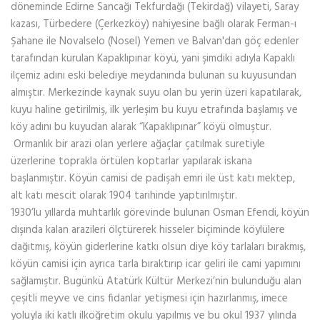
döneminde Edirne Sancağı Tekfurdağı (Tekirdağ) vilayeti, Saray
kazası, Türbedere (Çerkezköy) nahiyesine bağlı olarak Ferman-ı
Şahane ile Novalselo (Nosel) Yemen ve Balvan'dan göç edenler
tarafından kurulan Kapaklıpınar köyü, yani şimdiki adıyla Kapaklı
ilçemiz adını eski belediye meydanında bulunan su kuyusundan
almıştır. Merkezinde kaynak suyu olan bu yerin üzeri kapatılarak,
kuyu haline getirilmiş, ilk yerleşim bu kuyu etrafında başlamış ve
köy adını bu kuyudan alarak “Kapaklıpınar” köyü olmuştur.
Ormanlık bir arazi olan yerlere ağaçlar çatılmak suretiyle
üzerlerine toprakla örtülen koptarlar yapılarak iskana
başlanmıştır. Köyün camisi de padişah emri ile üst katı mektep,
alt katı mescit olarak 1904 tarihinde yaptırılmıştır.
1930’lu yıllarda muhtarlık görevinde bulunan Osman Efendi, köyün
dışında kalan arazileri ölçtürerek hisseler biçiminde köylülere
dağıtmış, köyün giderlerine katkı olsun diye köy tarlaları bırakmış,
köyün camisi için ayrıca tarla bıraktırıp icar geliri ile cami yapımını
sağlamıştır. Bugünkü Atatürk Kültür Merkezi’nin bulunduğu alan
çeşitli meyve ve cins fidanlar yetişmesi için hazırlanmış, imece
yoluyla iki katlı ilköğretim okulu yapılmış ve bu okul 1937 yılında