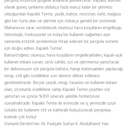
pergola, esasında gölgelik anlamına gelmektedir. Kapaklı, iklimsel
olarak güneş ışınlarına oldukça fazla maruz kalan bir şehrimiz
olduğundan Kapaklı Tente; yazlık, bahçe, restoran, kafe, mağaza
gibi her türlü alan ve işletme için oldukça gerekli bir sistemdir.
Mekanınıza zarar verebilecek olumsuz hava koşullarını engelleyip,
teknolojik, fonksiyonel ve kolay bir kullanım sağlarken aynı
zamanda estetik zevklerinize hitap edecek bir pergola sistemi
için doğru adres: Kapaklı Tente!
Bahsettiğimiz olumsuz hava koşullarını engelleyebilen, kapalı-açık
kullanım imkanı sunan, zevk sahibi, sizi ve işletmenizi yansıtacak
bir dekorasyon için pergola kalitesi, hangi materyalden yapılacağı,
rengi, stili gibi özelliklere son derece dikkat edilmesi
gerekmektedir. Birçok çeşidi, rengi, tasarımı ve kullanım imkanı
olan, otomatik özelliklere sahip Kapaklı Tente çeşitleri sizi
yansıtan ve içinize %100 sinecek şekilde hizmetinize
sunulmaktadır. Kapaklı Tente ile evinizde ve iş yerinizde uzun
soluklu bir kullanımı stil ve kaliteyle buluşturacak pergolayı
bulmak çok kolay!
Osmanlı Devleti’nin 34. Padişahı Sultan II. Abdülhamit Han