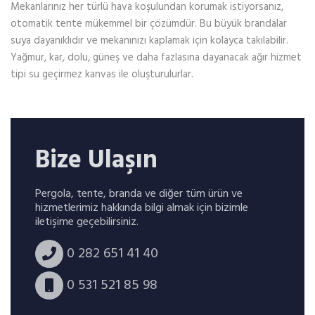
Mekanlarınız her türlü hava koşulundan korumak istiyorsanız,
otomatik tente mükemmel bir çözümdür. Bu büyük brandalar
suya dayanıklıdır ve mekanınızı kaplamak için kolayca takılabilir.
Yağmur, kar, dolu, güneş ve daha fazlasına dayanacak ağır hizmet
tipi su geçirmez kanvas ile oluşturulurlar.
Bize Ulaşın
Pergola, tente, branda ve diğer tüm ürün ve
hizmetlerimiz hakkında bilgi almak için bizimle
iletişime geçebilirsiniz.
0 282 651 41 40
0 531 521 85 98