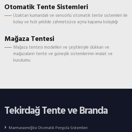
Otomatik Tente Sistemleri
Uzaktan kumandalı ve sensörlü otomatik tente sistemleri ile
kolay ve hızlı şekilde zahmetsizce açma kapama kolaylığı
Mağaza Tentesi
Mağaza tentesi modelleri ve çeşitleriyle dükkan ve
mağazaların tente ve güneşlik sistemlerinin imalat ve
kurulumu
Tekirdağ Tente ve Branda
Marmaraereğlisi Otomatik Pergola Sistemleri