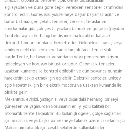
cihazdır. Otomatik tenteler tipik olarak dış sıcaklıkları
algılayabilen ve buna göre tepki verebilen sensörler tarafından
kontrol edilir. Güneş ısısı yükselmeye başlar başlamaz açılır ve
batar batmaz geri çekilir.Tenteler, teraslar, teraslar ve
sundurmalar gibi çok çeşitli yapılara barınak ve gölge sağlayabilir.
Tenteler ayrıca herhangi bir dış mekana karakter katacak
dekoratif bir unsur olarak hizmet eder. Geleneksel kumaş veya
vinilden elektrikli tentelere kadar birçok farklı tente stili
vardır.Tente, bir binanın, verandanın veya pencerenin girişini
gölgeleyen ve koruyan bir üst örtüdür. Otomatik tenteler,
uzaktan kumanda ile kontrol edilebilir ve gün boyunca güneşin
hareketini takip etmek için eğilebilir. Elektrikli tenteler, üniteyi
açıp kapatmak için bir elektrik motoru ve uzaktan kumanda ile
birlikte gelir.
Mekanınızı, evinizi, yazlığınızı veya dışarıdaki herhangi bir şeyi
güneşten ve yağmurdan korumanın en iyi yolu kaliteli bir
otomatik tente takmaktır. Bu kullanışlı öğeler, gölge sağlamak
için aracınıza veya başka bir nesneye takmak üzere tasarlanmıştır.
Maksimum rahatlık için çeşitli şekillerde kullanılabilirler.